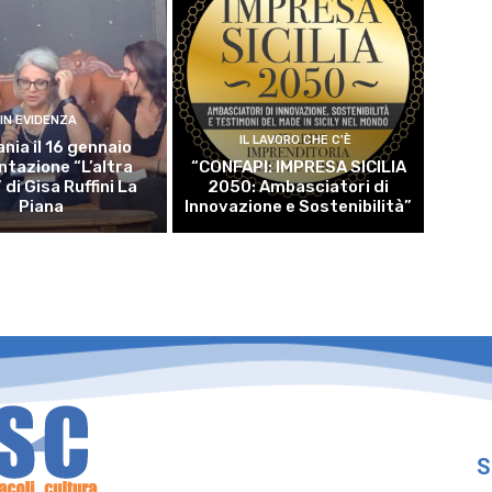
IN EVIDENZA
IL LAVORO CHE C'È
nia il 16 gennaio
ntazione “L’altra
“CONFAPI: IMPRESA SICILIA
di Gisa Ruffini La
2050: Ambasciatori di
Piana
Innovazione e Sostenibilità”
S