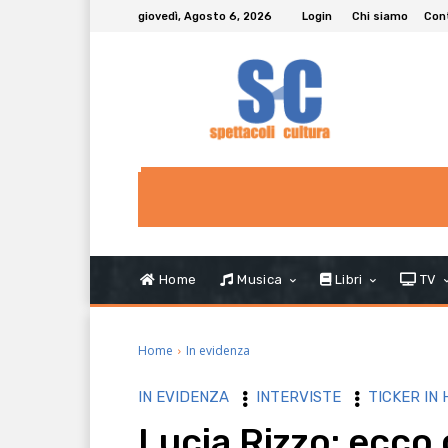
giovedì, Agosto 6, 2026
Login
Chi siamo
Con
Home
Musica
Libri
TV
Home
In evidenza
IN EVIDENZA
INTERVISTE
TICKER IN
Lucia Rizzo: ecco