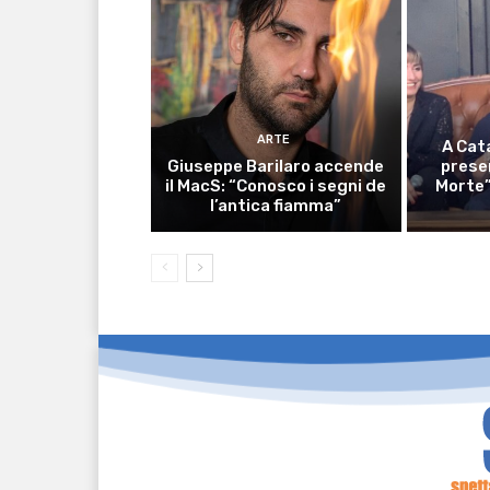
ARTE
A Cata
Giuseppe Barilaro accende
prese
il MacS: “Conosco i segni de
Morte” 
l’antica fiamma”