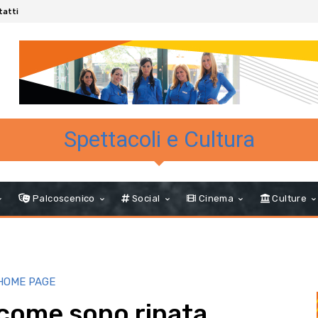
tatti
Spettacoli e Cultura
Palcoscenico
Social
Cinema
Culture
 HOME PAGE
 come sono rinata