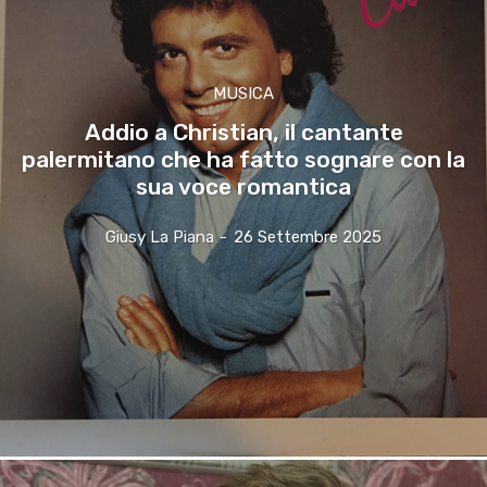
MUSICA
Addio a Christian, il cantante
palermitano che ha fatto sognare con la
sua voce romantica
Giusy La Piana
-
26 Settembre 2025