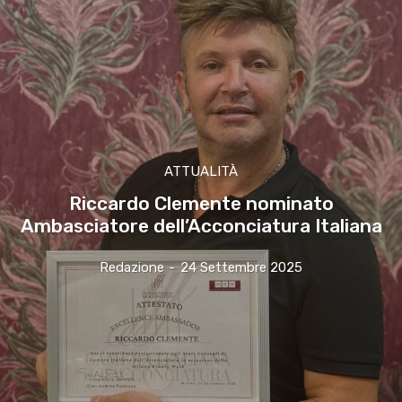
ATTUALITÀ
Riccardo Clemente nominato
Ambasciatore dell’Acconciatura Italiana
Redazione
-
24 Settembre 2025