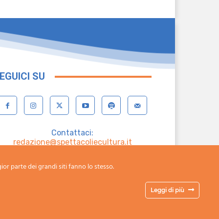
EGUICI SU
Contattaci:
redazione@spettacoliecultura.it
Cookie e Privacy policy
ior parte dei grandi siti fanno lo stesso.
Leggi di più
Chi siamo
Contatti