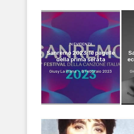
IN EVIDENZA
Sanremo 2023: le pagelle
Sa
della prima serata
ec
Giusy La Piana
-
8 Febbraio 2023
Gi