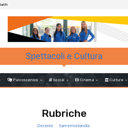
tatti
Spettacoli e Cultura
Palcoscenico
Social
Cinema
Culture
Rubriche
Decenni
Sanremonlandia