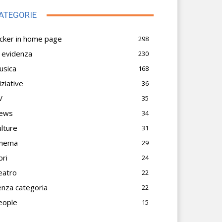
ATEGORIE
icker in home page
298
n evidenza
230
usica
168
iziative
36
V
35
ews
34
lture
31
inema
29
bri
24
eatro
22
enza categoria
22
eople
15