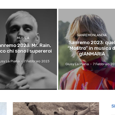
SANREMONLANDIA
MUSICA
Sanremo 2023: que
nremo 2023: Mr. Rain,
“Mostro” in musica d
co chi sono i supereroi
gIANMARIA
usy La Piana
-
7 Febbraio 2023
Giusy La Piana
-
7 Febbraio 2
S