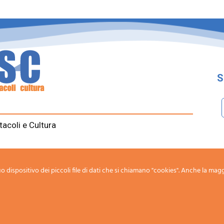
S
tacoli e Cultura
gonisti del panorama artistico-culturale
o dispositivo dei piccoli file di dati che si chiamano "cookies". Anche la magg
ed with
♥
by
Livecode Full Media Agency