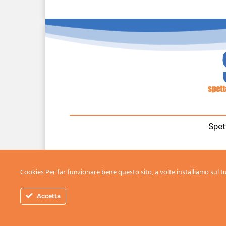
Spet
fatti, storie, eventi e prota
Cookies Per far funzionare bene questo sito, a volte installiamo sul tu
Accetta
© 2021 by Spettacoli e Cultura - Designed & host