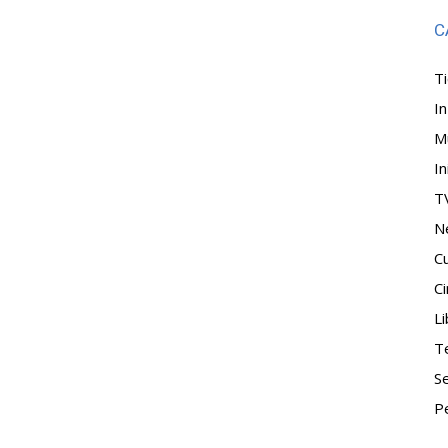
C
T
I
M
In
T
N
Cu
C
Li
T
S
P