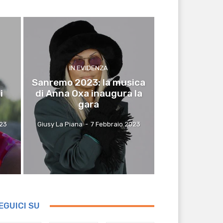
IN EVIDENZA
l
Sanremo 2023: la musica
i
di Anna Oxa inaugura la
gara
023
Giusy La Piana
-
7 Febbraio 2023
EGUICI SU