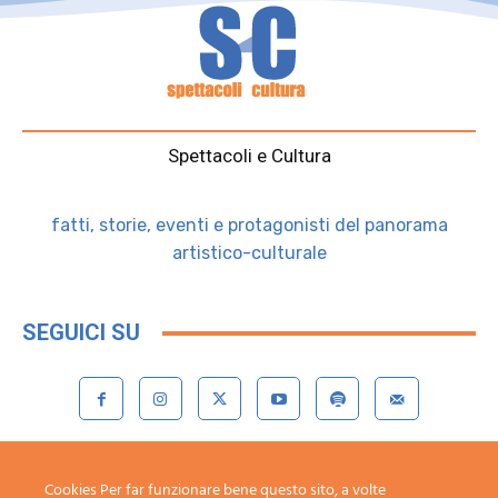
Spettacoli e Cultura
fatti, storie, eventi e protagonisti del panorama
artistico-culturale
SEGUICI SU
Contattaci:
redazione@spettacoliecultura.it
Cookies Per far funzionare bene questo sito, a volte