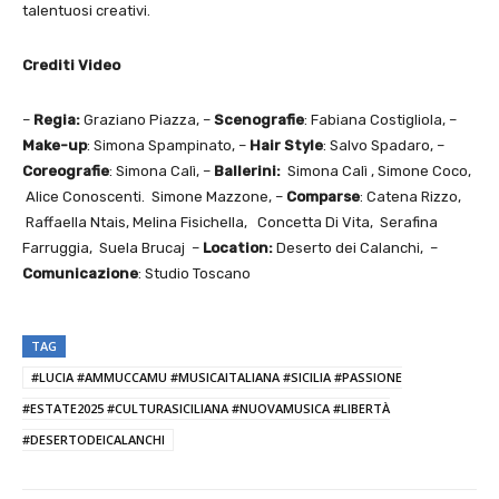
talentuosi creativi.
Crediti Video
–
Regia:
Graziano Piazza, –
Scenografie
: Fabiana Costigliola, –
Make-up
: Simona Spampinato, –
Hair Style
: Salvo Spadaro, –
Coreografie
: Simona Calì, –
Ballerini:
Simona Calì , Simone Coco,
Alice Conoscenti. Simone Mazzone, –
Comparse
: Catena Rizzo,
Raffaella Ntais, Melina Fisichella, Concetta Di Vita, Serafina
Farruggia, Suela Brucaj –
Location:
Deserto dei Calanchi, –
Comunicazione
: Studio Toscano
TAG
#LUCIA #AMMUCCAMU #MUSICAITALIANA #SICILIA #PASSIONE
#ESTATE2025 #CULTURASICILIANA #NUOVAMUSICA #LIBERTÀ
#DESERTODEICALANCHI