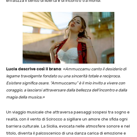
enfatizza il senso di libertà e di incontro tra mondi.
Lucia descrive così il brano
:
«Ammuccamu canto il desiderio di
legame travolgente fondato su una sincerità totale e reciproca.
Esistere significa osare. “Ammuccamu” è il mio invito a vivere con
coraggio, a lasciarsi attraversare dalla bellezza dell’incontro e dalla
magia della musica.»
Un viaggio musicale che attraversa paesaggi sospesi tra sogno e
realtà, con il vento di Scirocco a sigillare un amore che sfida ogni
barriera culturale. La Sicilia, evocata nelle atmosfere sonore e nel
titolo, diventa il palcoscenico di una danza carica di emozione e