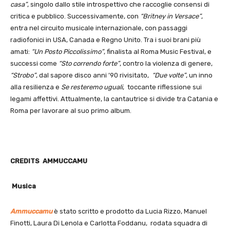
casa”
, singolo dallo stile introspettivo che raccoglie consensi di
critica e pubblico. Successivamente, con
“Britney in Versace”
,
entra nel circuito musicale internazionale, con passaggi
radiofonici in USA, Canada e Regno Unito. Tra i suoi brani più
amati:
“Un Posto Piccolissimo”
, finalista al Roma Music Festival, e
successi come
“Sto correndo forte”
, contro la violenza di genere,
“Strobo”
, dal sapore disco anni ’90 rivisitato,
“Due volte”
, un inno
alla resilienza e
Se resteremo uguali
, toccante riflessione sui
legami affettivi. Attualmente, la cantautrice si divide tra Catania e
Roma per lavorare al suo primo album.
CREDITS AMMUCCAMU
Musica
Ammuccamu
è stato scritto e prodotto da Lucia Rizzo, Manuel
Finotti, Laura Di Lenola e Carlotta Foddanu, rodata squadra di