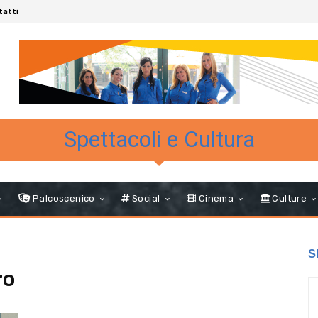
tatti
Spettacoli e Cultura
Palcoscenico
Social
Cinema
Culture
S
ro