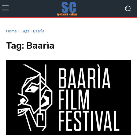
Home
Tags
Baarìa
Tag:
Baarìa