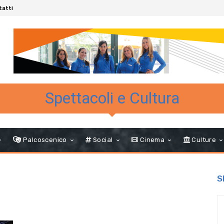
tatti
Spettacoli e Cultura
Palcoscenico
Social
Cinema
Culture
S