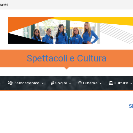
tatti
Spettacoli e Cultura
Palcoscenico
Social
Cinema
Culture
S