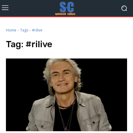
Home
Tags
#rilive
Tag:
#rilive