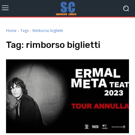
Home
Tags
Rimborso biglietti
Tag:
rimborso biglietti