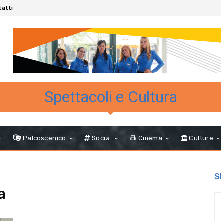
tatti
Spettacoli e Cultura
Palcoscenico
Social
Cinema
Culture
S
a