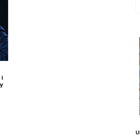
 i
ty
U