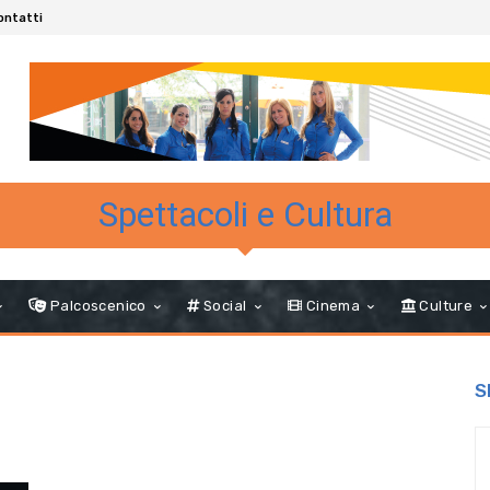
ontatti
Spettacoli e Cultura
Palcoscenico
Social
Cinema
Culture
S