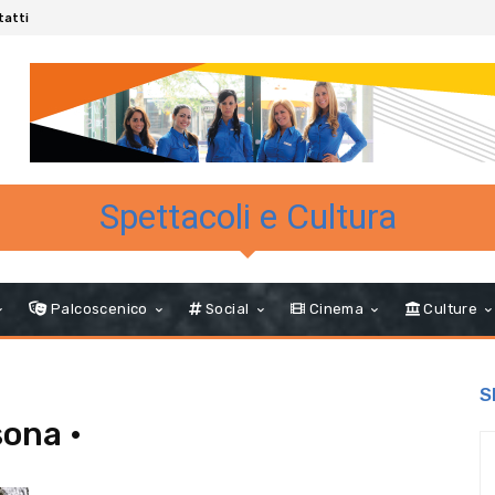
tatti
Spettacoli e Cultura
Palcoscenico
Social
Cinema
Culture
S
sona •