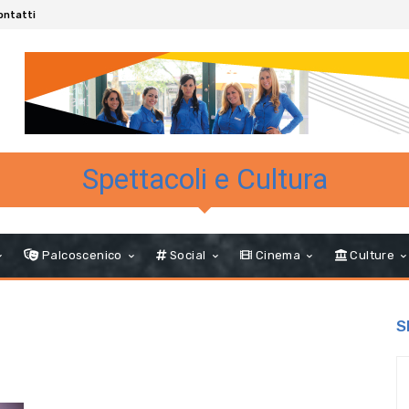
ontatti
Spettacoli e Cultura
Palcoscenico
Social
Cinema
Culture
S