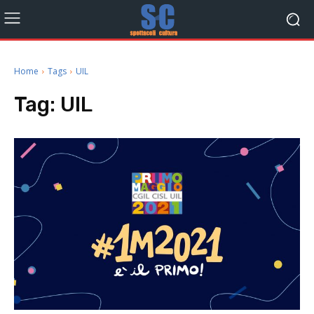
Home
Tags
UIL
Tag:
UIL