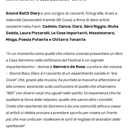
Sound BoCS Diary
è uno scrigno di racconti, fotografie, brani e
videoclib (accessibili tramite QR Cose) a firma di dieci artisti
residenti nella Farm:
Cadmio, Cance, Ciarz, Gero Riggio, Giulia
Zedda, Laura Pizzarelli, Le Cose Importanti, Massimonero,
Misga, Poesia Potente e Chitarra Tonante
.
“
In un momento come quello che stiamo vivendo presentare un libro
a Casa Sanremo nella settimana del Festival è un segnale
importantissimo
– dichiara
Gennaro de Rosa
, curatore del volume
-.
Sound Bocs Diary è il racconto di un esperimento sociale in “era
Covid” che, grazie alla musica, ha puntato la massima attenzione al
lato umano, lavorando sulla costruzione di quello che chiamiamo
“NOI” con diversi corpi ma uguali nello spirito. Un’esperienza che ha
esaltato la forza delle relazioni, quelle che vanno oltre i contatti.
Credo che ripartendo da Sanremo e da una comunità attiva e coesa
di artisti si debba provare a prendere spunto per creare un fronte
più che mai unito per risollevare le sorti di migliaia di lavoratori dello
spettacolo
”.