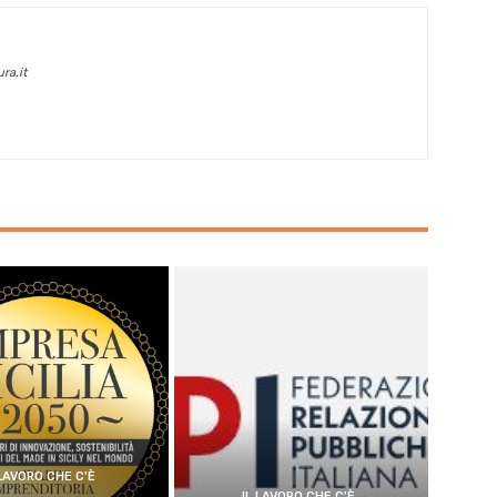
ra.it
 LAVORO CHE C'È
IL LAVORO CHE C'È