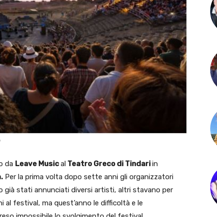
a
to da
Leave Music
al
Teatro Greco di Tindari
in
.
Per la prima volta dopo sette anni gli organizzatori
già stati annunciati diversi artisti, altri stavano per
al festival, ma quest’anno le difficoltà e le
reso impossibile lo svolgimento del festival.