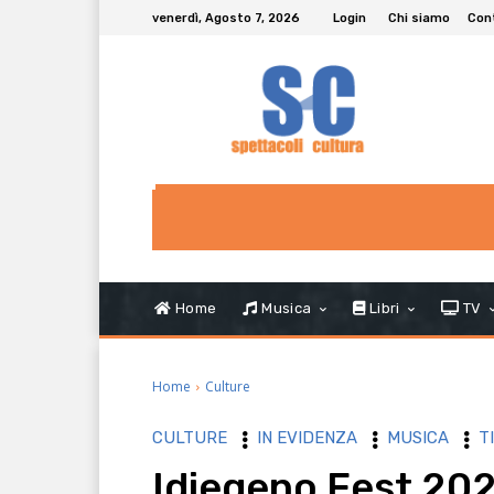
venerdì, Agosto 7, 2026
Login
Chi siamo
Con
Home
Musica
Libri
TV
Home
Culture
CULTURE
IN EVIDENZA
MUSICA
T
Idiegeno Fest 2021