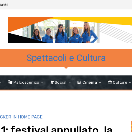
tatti
Spettacoli e Cultura
Palcoscenico
Social
Cinema
Culture
ICKER IN HOME PAGE
: festival annullato, la