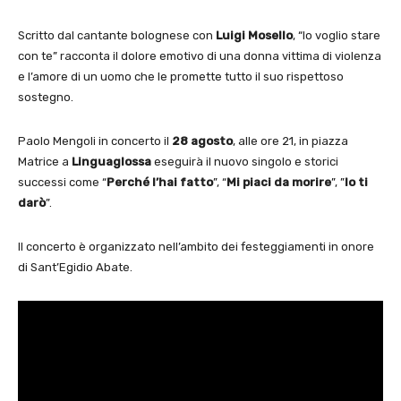
Scritto dal cantante bolognese con
Luigi Mosello
, “Io voglio stare
con te” racconta il dolore emotivo di una donna vittima di violenza
e l’amore di un uomo che le promette tutto il suo rispettoso
sostegno.
Paolo Mengoli in concerto il
28 agosto
, alle ore 21, in piazza
Matrice a
Linguaglossa
eseguirà il nuovo singolo e storici
successi come “
Perché l’hai fatto
”, “
Mi piaci da morire
”, ”
Io ti
darò
”.
Il concerto è organizzato nell’ambito dei festeggiamenti in onore
di Sant’Egidio Abate.