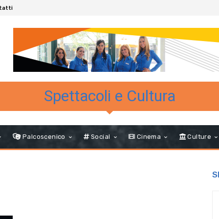
tatti
Spettacoli e Cultura
Palcoscenico
Social
Cinema
Culture
S