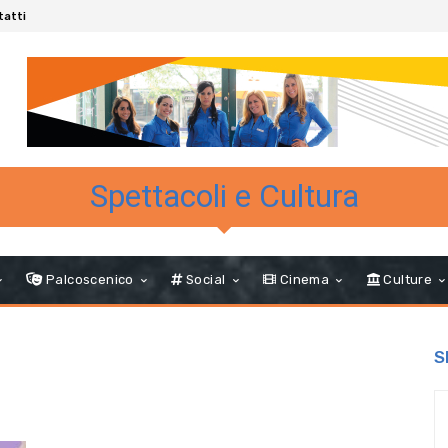
tatti
Spettacoli e Cultura
Palcoscenico
Social
Cinema
Culture
S