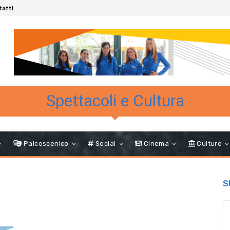
tatti
Spettacoli e Cultura
Palcoscenico
Social
Cinema
Culture
S