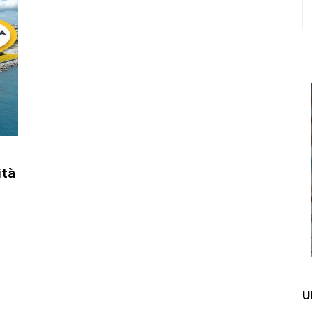
ità
U