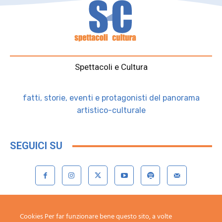
Spettacoli e Cultura
fatti, storie, eventi e protagonisti del panorama
artistico-culturale
SEGUICI SU
Contattaci:
redazione@spettacoliecultura.it
Cookies Per far funzionare bene questo sito, a volte