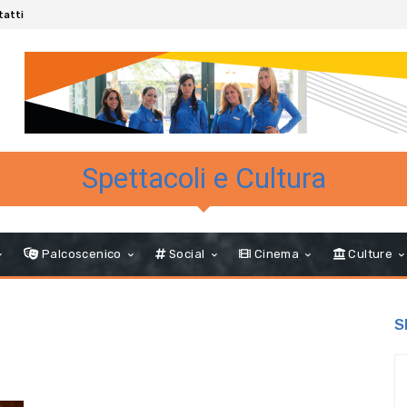
tatti
Spettacoli e Cultura
Palcoscenico
Social
Cinema
Culture
S