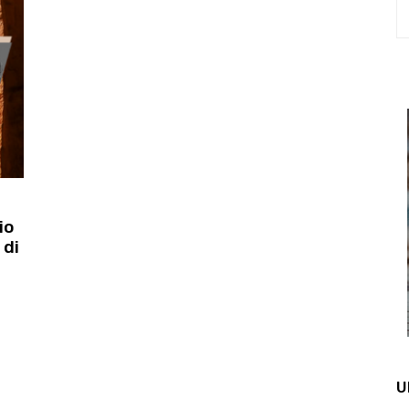
io
 di
U