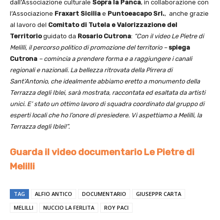
dall’Associazione culturale
Sopra la Panca
, in collaborazione con
l’Associazione
Fraxart Sicilia
e
Puntoeacapo Srl.
, anche grazie
al lavoro del
Comitato di Tutela e Valorizzazione del
Territorio
guidato da
Rosario Cutrona
:
“Con il video Le Pietre di
Melilli, il percorso politico di promozione del territorio
–
spiega
Cutrona
–
comincia a prendere forma e a raggiungere i canali
regionali e nazionali.
La bellezza ritrovata della Pirrera di
Sant’Antonio, che idealmente abbiamo eretto a monumento della
Terrazza degli Iblei, sarà mostrata, raccontata ed esaltata da artisti
unici. E’ stato un ottimo lavoro di squadra coordinato dal gruppo di
esperti locali che ho l’onore di presiedere. Vi aspettiamo a Melilli, la
Terrazza degli Iblei!”.
Guarda il video documentario Le Pietre di
Melilli
TAG
ALFIO ANTICO
DOCUMENTARIO
GIUSEPPR CARTA
MELILLI
NUCCIO LA FERLITA
ROY PACI