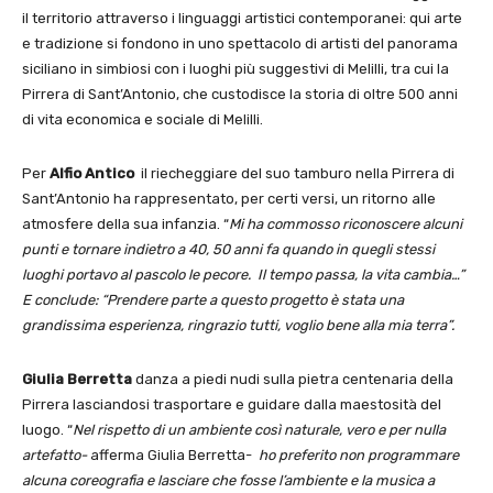
il territorio attraverso i linguaggi artistici contemporanei: qui arte
e tradizione si fondono in uno spettacolo di artisti del panorama
siciliano in simbiosi con i luoghi più suggestivi di Melilli, tra cui la
Pirrera di Sant’Antonio, che custodisce la storia di oltre 500 anni
di vita economica e sociale di Melilli.
Per
Alfio Antico
il riecheggiare del suo tamburo nella Pirrera di
Sant’Antonio ha rappresentato, per certi versi, un ritorno alle
atmosfere della sua infanzia. “
Mi ha commosso riconoscere alcuni
punti e tornare indietro a 40, 50 anni fa quando in quegli stessi
luoghi portavo al pascolo le pecore. Il tempo passa, la vita cambia…”
E conclude: “
Prendere parte a questo progetto è stata una
grandissima esperienza, ringrazio tutti, voglio bene alla mia terra”.
Giulia Berretta
danza a piedi nudi sulla pietra centenaria della
Pirrera lasciandosi trasportare e guidare dalla maestosità del
luogo. “
Nel rispetto di un ambiente così naturale, vero e per nulla
artefatto-
afferma Giulia Berretta-
ho preferito non programmare
alcuna coreografia e
lasciare che fosse l’ambiente e la musica a