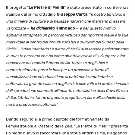
ll progetto “
Le Pietre di Melilli
” è stato presentato in conferenza
stampa dal primo cittadino
Giuseppe Carta
: “
Il nostro territorio è
una miniera di cultura e di bellezze naturali che meritano di essere
valorizzate –
ha dichiarato
il sindaco
– e per questo motivo
abbiamo intrapreso un percorso virtuoso per riportare Melilli e le sue
meraviglie al centro dei circuiti turistici e culturali del Sudest della
Sicilia”. Il documentario Le pietre di Melilli si inserisce perfettamente
in questo percorso che ha come obiettivo quello di sviluppare e far
conoscere nel mondo il brand Melilli, terrazza degli Iblei e
contestualmente porre le basi per un processo interno di
sensibilizzazione ed educazione al patrimonio ambientale e
culturale. La grande valenza degli artisti coinvolti e la professionalità
della produzione sommati all’incanto naturalistico della Cava Pirrera
di Sant’Antonio, fanno di questo progetto un fiore all’occhiello della
nostra produzione culturale”.
Dando seguito alla primo capitolo del format narrato da
FemaleTrouble al Castello della Zisa, “Le Pietre di Melilli” presenta
un modo nuovo di raccontare una storia antichissima, rileggendo