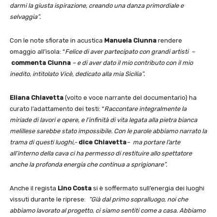
darmi la giusta ispirazione, creando una danza primordiale e
selvaggia”.
Con le note sfiorate in acustica
Manuela Ciunna
rendere
omaggio all’isola: “
Felice di aver partecipato
con grandi artisti
–
commenta Ciunna
–
e di aver dato il mio contributo con il mio
inedito, intitolato Vicè, dedicato alla mia Sicilia”.
Eliana Chiavetta
(volto e voce narrante del documentario) ha
curato l’adattamento dei testi: “
Raccontare integralmente la
miriade di lavori e opere, e l’infinità di vita legata alla pietra bianca
melillese sarebbe stato impossibile. Con le parole abbiamo narrato la
trama di questi luoghi,-
dice Chiavetta
– ma portare l’arte
all’interno della cava ci ha permesso di restituire allo spettatore
anche la profonda energia che continua a sprigionare”.
Anche il regista
Lino Costa
si è soffermato sull’energia dei luoghi
vissuti durante le riprese:
“Già dal primo sopralluogo, noi che
abbiamo lavorato al progetto, ci siamo sentiti come a casa. Abbiamo