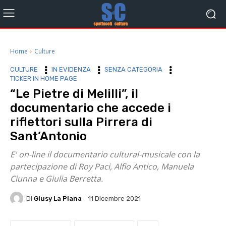
Home
Culture
CULTURE
IN EVIDENZA
SENZA CATEGORIA
TICKER IN HOME PAGE
“Le Pietre di Melilli”, il
documentario che accede i
riflettori sulla Pirrera di
Sant’Antonio
E' on-line il documentario cultural-musicale con la
partecipazione di Roy Paci, Alfio Antico, Manuela
Ciunna e Giulia Berretta.
Di
Giusy La Piana
11 Dicembre 2021