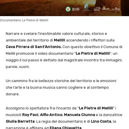
Documentario Le Pietre di Melilli
Narrare e svelare l’inestimabile valore culturale, storico e
ambientale del territorio di
Melilli
accendendo i riflettori sulla
Cava Pirrera di Sant’Antonio.
Con questo obiettivo il Comune di
Melilli promuove il video documentario “
Le Pietre di Melilli
“: un
viaggio il cui passo è dettato dal magistrale incontro tra immagini,
parole, suoni.
Un cammino fra le bellezze storiche del territorio e le emozioni
che l’arte e la buona musica sanno cogliere e al contempo
donare.
Accolgono lo spettatore fra l’incanto de “
Le Pietre di Melilli
” i
musicisti
Roy Paci
,
Alfio Antico
,
Manuela Ciunna
e la danzatrice
Giulia Berretta
. La regia del documentario è di
Lino Costa
, la
narrazione è affidata ad
Eliana Chiavetta
.