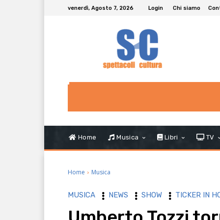
venerdì, Agosto 7, 2026
Login
Chi siamo
Con
Home
Musica
Libri
TV
Home
Musica
MUSICA
NEWS
SHOW
TICKER IN 
Umberto Tozzi to