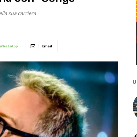
lla sua carriera
WhatsApp
Email
U