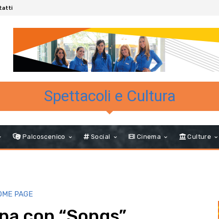
tatti
Spettacoli e Cultura
Palcoscenico
Social
Cinema
Culture
HOME PAGE
rna con “Songs”