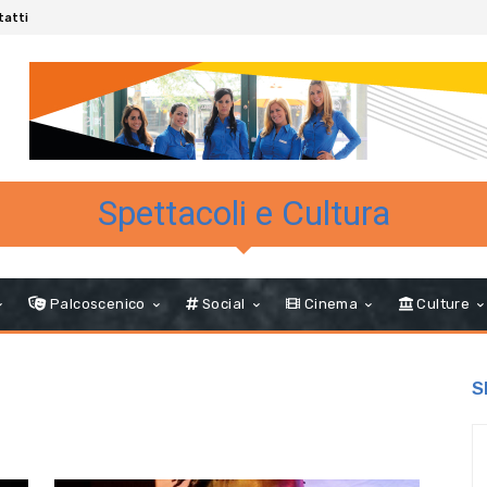
tatti
Spettacoli e Cultura
Palcoscenico
Social
Cinema
Culture
S