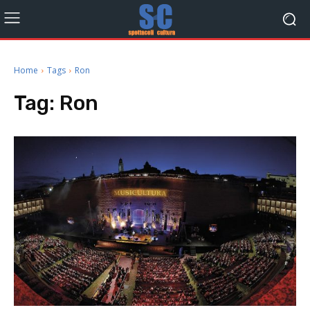
Home
Tags
Ron
Tag:
Ron