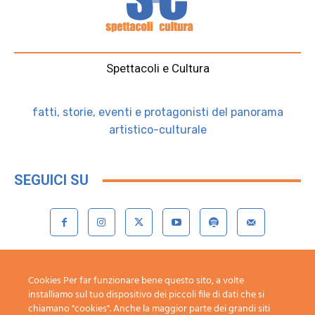
Spettacoli e Cultura
fatti, storie, eventi e protagonisti del panorama
artistico-culturale
SEGUICI SU
Contattaci:
redazione@spettacoliecultura.it
Cookies Per far funzionare bene questo sito, a volte
installiamo sul tuo dispositivo dei piccoli file di dati che si
Cookie e Privacy policy
chiamano "cookies". Anche la maggior parte dei grandi siti