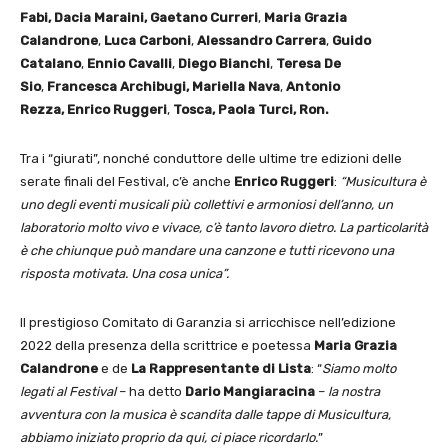
Fabi, Dacia Maraini, Gaetano Curreri
,
Maria Grazia
Calandrone
,
Luca Carboni
,
Alessandro Carrera
,
Guido
Catalano
,
Ennio Cavalli
,
Diego Bianchi
,
Teresa De
Sio
,
Francesca Archibugi, Mariella Nava
,
Antonio
Rezza,
Enrico Ruggeri
,
Tosca, Paola Turci, Ron.
Tra i “giurati”, nonché conduttore delle ultime tre edizioni delle
serate finali del Festival, c’è anche
Enrico Ruggeri
:
“Musicultura è
uno degli eventi musicali più collettivi e armoniosi dell’anno, un
laboratorio molto vivo e vivace, c’è tanto lavoro dietro. La particolarità
è che chiunque può mandare una canzone e tutti ricevono una
risposta motivata. Una cosa unica”.
Il prestigioso Comitato di Garanzia si arricchisce nell’edizione
2022 della presenza della scrittrice e poetessa
Maria Grazia
Calandrone
e de
La Rappresentante di Lista
: “
Siamo molto
legati al Festival
– ha detto
Dario Mangiaracina
–
la nostra
avventura con la musica è scandita dalle tappe di Musicultura,
abbiamo iniziato proprio da qui, ci piace ricordarlo.
”