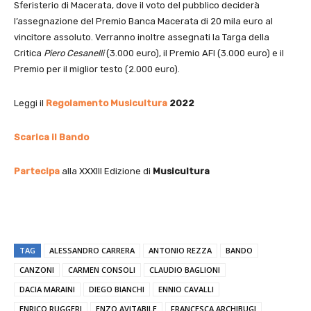
Sferisterio di Macerata, dove il voto del pubblico deciderà
l’assegnazione del Premio Banca Macerata di 20 mila euro al
vincitore assoluto. Verranno inoltre assegnati la Targa della
Critica
Piero Cesanelli
(3.000 euro), il Premio AFI (3.000 euro) e il
Premio per il miglior testo (2.000 euro).
Leggi il
Regolamento Musicultura
2022
Scarica il Bando
Partecipa
alla XXXIII Edizione di
Musicultura
TAG
ALESSANDRO CARRERA
ANTONIO REZZA
BANDO
CANZONI
CARMEN CONSOLI
CLAUDIO BAGLIONI
DACIA MARAINI
DIEGO BIANCHI
ENNIO CAVALLI
ENRICO RUGGERI
ENZO AVITABILE
FRANCESCA ARCHIBUGI