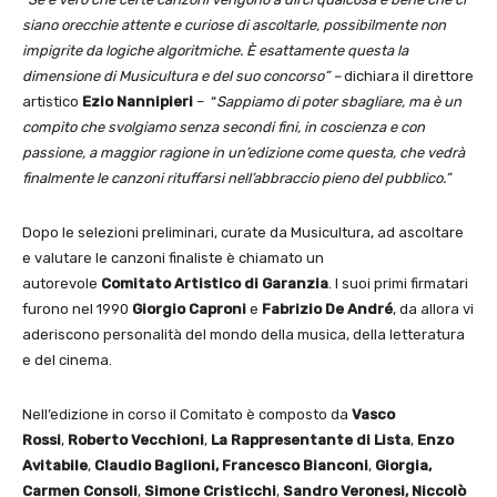
siano orecchie attente e curiose di ascoltarle, possibilmente non
impigrite da logiche algoritmiche. È esattamente questa la
dimensione di Musicultura e del suo concorso” –
dichiara il direttore
artistico
Ezio Nannipieri
– “
Sappiamo di poter sbagliare, ma è un
compito che svolgiamo senza secondi fini, in coscienza e con
passione, a maggior ragione in un’edizione come questa, che vedrà
finalmente le canzoni rituffarsi nell’abbraccio pieno del pubblico.”
Dopo le selezioni preliminari, curate da Musicultura, ad ascoltare
e valutare le canzoni finaliste è chiamato un
autorevole
Comitato Artistico di Garanzia
. I suoi primi firmatari
furono nel 1990
Giorgio Caproni
e
Fabrizio De André
, da allora vi
aderiscono personalità del mondo della musica, della letteratura
e del cinema.
Nell’edizione in corso il Comitato è composto da
Vasco
Rossi
,
Roberto Vecchioni
,
La Rappresentante di Lista
,
Enzo
Avitabile
,
Claudio Baglioni, Francesco Bianconi
,
Giorgia,
Carmen Consoli
,
Simone Cristicchi
,
Sandro Veronesi, Niccolò