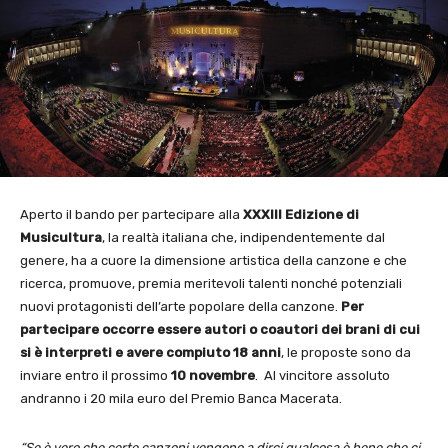
Aperto il bando per partecipare alla
XXXIII Edizione di
Musicultura
, la realtà italiana che, indipendentemente dal
genere, ha a cuore la dimensione artistica della canzone e che
ricerca, promuove, premia meritevoli talenti nonché potenziali
nuovi protagonisti dell’arte popolare della canzone.
Per
partecipare occorre essere autori o coautori dei brani di cui
si è inte
rpreti e avere compiuto 18 anni
, le proposte sono da
inviare entro il prossimo
10 novembre
. Al vincitore assoluto
andranno i 20 mila euro del Premio Banca Macerata.
“Se è vero che certe canzoni vengono a dirci qualcosa è bene che ci