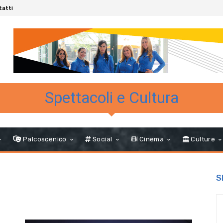
tatti
Spettacoli e Cultura
Palcoscenico
Social
Cinema
Culture
S