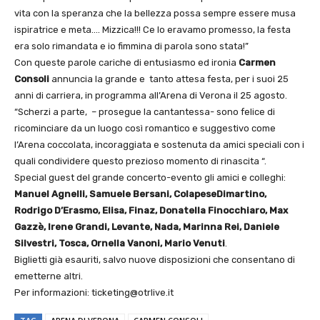
vita con la speranza che la bellezza possa sempre essere musa
ispiratrice e meta…. Mizzica!!! Ce lo eravamo promesso, la festa
era solo rimandata e io fimmina di parola sono stata!”
Con queste parole cariche di entusiasmo ed ironia
Carmen
Consoli
annuncia la grande e tanto attesa festa, per i suoi 25
anni di carriera, in programma all’Arena di Verona il 25 agosto.
“Scherzi a parte, – prosegue la cantantessa- sono felice di
ricominciare da un luogo così romantico e suggestivo come
l’Arena coccolata, incoraggiata e sostenuta da amici speciali con i
quali condividere questo prezioso momento di rinascita “.
Special guest del grande concerto-evento gli amici e colleghi:
Manuel Agnelli, Samuele Bersani, ColapeseDimartino,
Rodrigo D’Erasmo, Elisa, Finaz, Donatella Finocchiaro, Max
Gazzè, Irene Grandi, Levante, Nada, Marinna Rei, Daniele
Silvestri, Tosca, Ornella Vanoni, Mario Venuti
.
Biglietti già esauriti, salvo nuove disposizioni che consentano di
emetterne altri.
Per informazioni: ticketing@otrlive.it