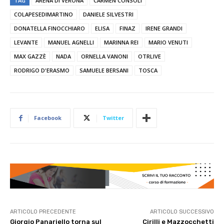
TAG
ARENA DI VERONA
CARMEN CONSOLI
COLAPESEDIMARTINO
DANIELE SILVESTRI
DONATELLA FINOCCHIARO
ELISA
FINAZ
IRENE GRANDI
LEVANTE
MANUEL AGNELLI
MARINNA REI
MARIO VENUTI
MAX GAZZÈ
NADA
ORNELLA VANONI
OTRLIVE
RODRIGO D'ERASMO
SAMUELE BERSANI
TOSCA
Facebook
Twitter
ARTICOLO PRECEDENTE
ARTICOLO SUCCESSIVO
Giorgio Panariello torna sul
Cirilli e Mazzocchetti