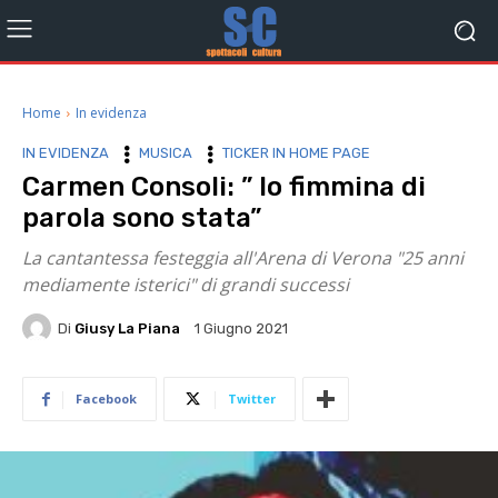
Home
In evidenza
IN EVIDENZA
MUSICA
TICKER IN HOME PAGE
Carmen Consoli: ” Io fimmina di
parola sono stata”
La cantantessa festeggia all'Arena di Verona "25 anni
mediamente isterici" di grandi successi
Di
Giusy La Piana
1 Giugno 2021
Facebook
Twitter