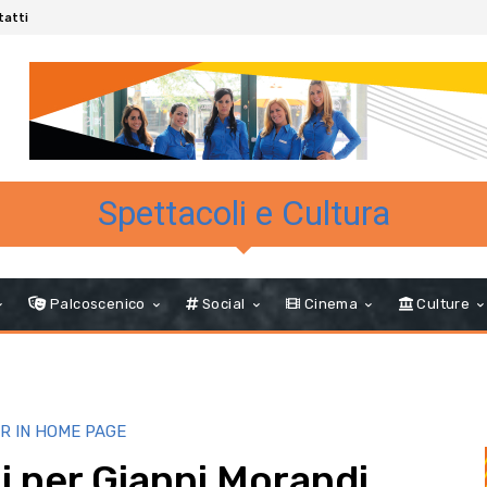
tatti
Spettacoli e Cultura
Palcoscenico
Social
Cinema
Culture
R IN HOME PAGE
i per Gianni Morandi.