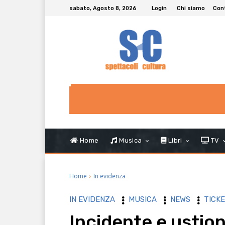
sabato, Agosto 8, 2026
Login
Chi siamo
Con
Home
Musica
Libri
TV
Home
In evidenza
IN EVIDENZA
MUSICA
NEWS
TICKE
Incidente e ustion