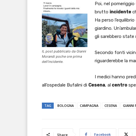
Poi, nel pomeriggio 
brutto
incidente
ch
Ha perso l’equilibri
giardino. Un’ambula
gli sarebbero state r
IL post pubblicato da Gianni
Secondo fonti vicine
Morandi poche ore prima
riguarderebbe la ma
dell’incidente.
I medici hanno predi
all’ospedale Bufalini di
Cesena
, al
centro
spec
TAG
BOLOGNA
CAMPAGNA
CESENA
GIANNI
Facebook
Share