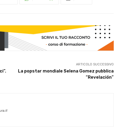
ARTICOLO SUCCESSIVO
i”.
La popstar mondiale Selena Gomez pubblica
“Revelación”
ra.it