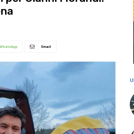
ena
WhatsApp
Email
U