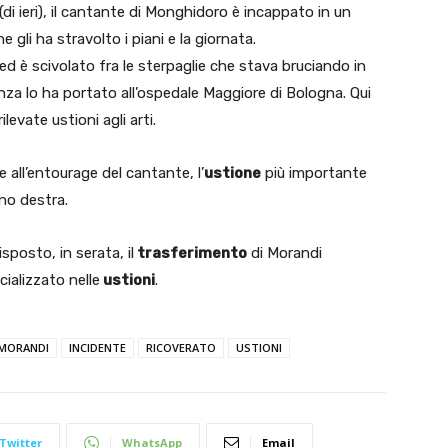
(di ieri), il cantante di Monghidoro è incappato in un
e gli ha stravolto i piani e la giornata.
o ed è scivolato fra le sterpaglie che stava bruciando in
nza lo ha portato all’ospedale Maggiore di Bologna. Qui
ilevate ustioni agli arti.
 all’entourage del cantante, l’
ustione
più importante
no destra.
sposto, in serata, il
trasferimento
di Morandi
ializzato nelle
ustioni
.
 MORANDI
INCIDENTE
RICOVERATO
USTIONI
Twitter
WhatsApp
Email