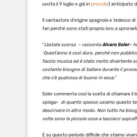
uscita il 9 luglio e già in
preorder
) anticipato d
Il cantautore d’origine spagnola e tedesco di
fan perché sono stati proprio loro a spronarlo
“
L’estate scorsa – racconta
Alvaro Soler
– h
‘Quest’anno è così duro, perché non pubblich
faccio musica ed è stato molto divertente sc
costante bisogno di ballare durante il proces
che c’è qualcosa di buono in essa.”
Soler commenta così la scelta di chiamare il 
spiega- di quanto spesso usiamo questo te
descrivere in altro modo. Non tutto ha bisogn
volte sono le piccole cose a lasciarci sopraf
E su questo periodo difficile che stiamo viven