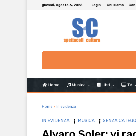
giovedì, Agosto 6, 2026
Login
Chi siamo
Con
Home
Musica
Libri
TV
Home
In evidenza
IN EVIDENZA
MUSICA
SENZA CATEGO
Alvaro Soler: vi r