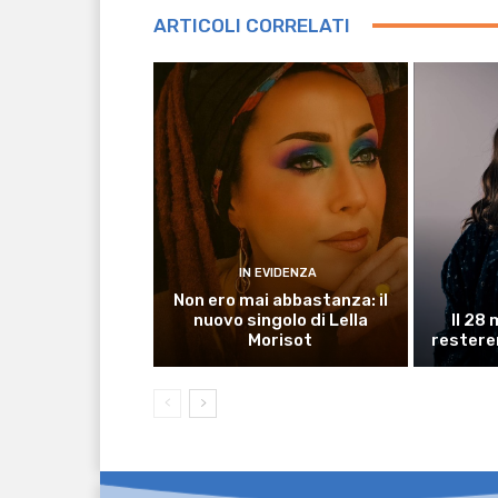
ARTICOLI CORRELATI
IN EVIDENZA
Non ero mai abbastanza: il
nuovo singolo di Lella
Il 28
Morisot
restere