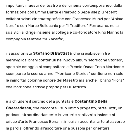
importanti maestri del teatro e del cinema contemporaneo, dalla
formazione con Emma Dante e Pierpaolo Sepe alle più recenti
collaborazioni cinematografiche con Francesco Munzi per “Anime
Nere” e con Marco Bellocchio per “Il Traditore”. Ferracane, nella
sua Sicilia, dirige insieme al collega e co-fondatore Rino Marino la
compagnia teatrale “Sukakaifa”;
il sassofonista
Stefano Di Battista
, che si esibisce in tre
meravigliosi brani contenuti nel nuovo album “Morricone Stories”,
speciale omaggio al compositore e Premio Oscar Ennio Morricone
scomparso lo scorso anno. “Morricone Stories” contiene non solo
le immortali colonne sonore del Maestro ma anche il brano “Flora”
che Morricone scrisse proprio per Di Battista.
e a chiudere il cerchio della puntata è
Costantino Della
Gherardesca
, che racconta il suo ultimo progetto, “ArteFatti”, un
podcast straordinariamente irriverente realizzato insieme al
critico d’arte Francesco Bonami, in cui si racconta l’arte attraverso
la parola, offrendo all’ascoltare una bussola per orientarsi