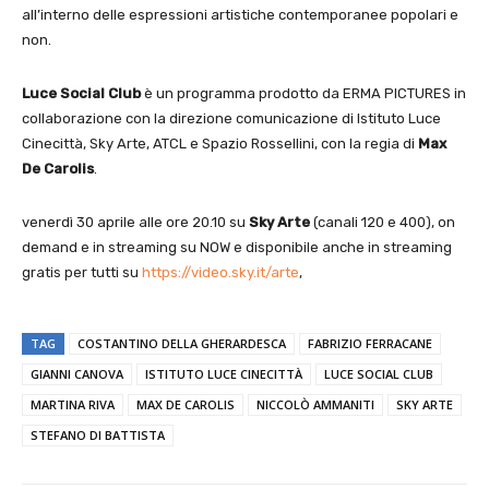
all’interno delle espressioni artistiche contemporanee popolari e
non.
Luce Social Club
è un programma
prodotto da ERMA PICTURES in
collaborazione con la direzione comunicazione di Istituto Luce
Cinecittà, Sky Arte, ATCL e Spazio Rossellini, con la regia di
Max
De Carolis
.
venerdì 30 aprile alle ore 20.10 su
Sky Arte
(canali 120 e 400), on
demand e in streaming su NOW e disponibile anche in streaming
gratis per tutti su
https://video.sky.it/arte
,
TAG
COSTANTINO DELLA GHERARDESCA
FABRIZIO FERRACANE
GIANNI CANOVA
ISTITUTO LUCE CINECITTÀ
LUCE SOCIAL CLUB
MARTINA RIVA
MAX DE CAROLIS
NICCOLÒ AMMANITI
SKY ARTE
STEFANO DI BATTISTA