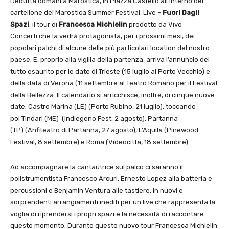
Debutta domani a Marostica, in Piazza Castello all’interno del
cartellone del Marostica Summer Festival, Live –
Fuori Dagli
Spazi
, il tour di
Francesca Michielin
prodotto da Vivo
Concerti che la vedrà protagonista, per i prossimi mesi, dei
popolari palchi di alcune delle più particolari location del nostro
paese. E, proprio alla vigilia della partenza, arriva l’annuncio dei
tutto esaurito per le date di Trieste (15 luglio al Porto Vecchio) e
della data di Verona (11 settembre al Teatro Romano per il Festival
della Bellezza. Il calendario si arricchisce, inoltre, di cinque nuove
date: Castro Marina (LE) (Porto Rubino, 21 luglio), toccando
poi Tindari (ME) (Indiegeno Fest, 2 agosto), Partanna
(TP) (Anfiteatro di Partanna, 27 agosto), L’Aquila (Pinewood
Festival, 8 settembre) e Roma (Videocittà, 18 settembre).
Ad accompagnare la cantautrice sul palco ci saranno il
polistrumentista Francesco Arcuri, Ernesto Lopez alla batteria e
percussioni e Benjamin Ventura alle tastiere, in nuovi e
sorprendenti arrangiamenti inediti per un live che rappresenta la
voglia di riprendersi i propri spazi e la necessità di raccontare
questo momento. Durante questo nuovo tour Francesca Michielin