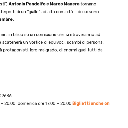
sti”,
Antonio Pandolfo e Marco Manera
tornano
erpreti di un “giallo” ad alta comicità – di cui sono
vembre.
ini in bilico su un cornicione che si ritroveranno ad
e scatenerà un vortice di equivoci, scambi di persona,
à protagonisti, loro malgrado, di enormi guai tutti da
309636
0 – 20.00; domenica ore 17.00 – 20.00
Biglietti anche on