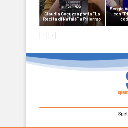
IN EVIDENZA
Sergio V
Claudia Cocuzza porta “La
con “P
Recita di Natale” a Palermo
cod
Spet