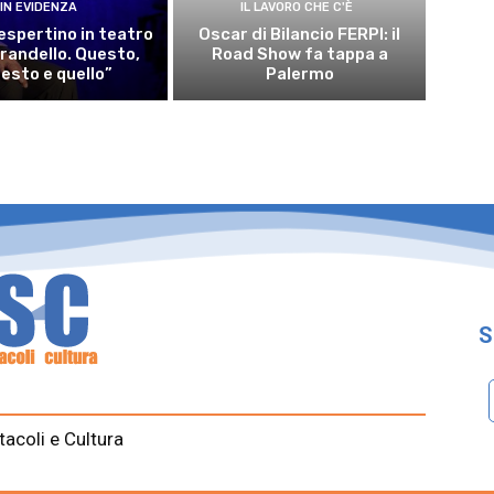
IN EVIDENZA
IL LAVORO CHE C'È
espertino in teatro
Oscar di Bilancio FERPI: il
irandello. Questo,
Road Show fa tappa a
esto e quello”
Palermo
S
tacoli e Cultura