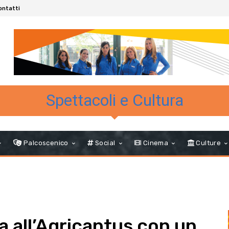
ontatti
Spettacoli e Cultura
Palcoscenico
Social
Cinema
Culture
 all’Agricantus con un