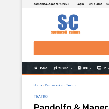
domenica, Agosto 9, 2026
Login
Chi siamo
C
Home
Musica
Libri
TV
Home
Palcoscenico
Teatro
TEATRO
Pandolfo & Manera