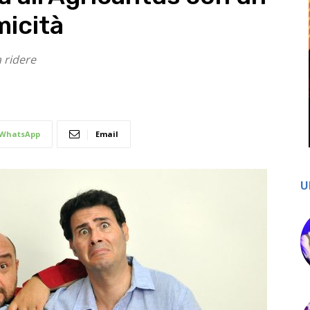
micità
a ridere
WhatsApp
Email
U