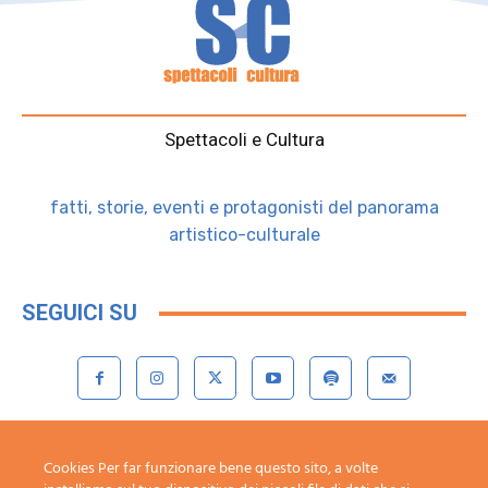
Spettacoli e Cultura
fatti, storie, eventi e protagonisti del panorama
artistico-culturale
SEGUICI SU
Contattaci:
redazione@spettacoliecultura.it
Cookies Per far funzionare bene questo sito, a volte