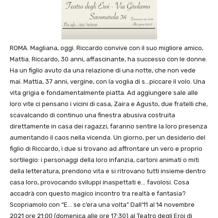
ROMA. Magliana, oggi. Riccardo convive con il suo migliore amico,
Mattia. Riccardo, 30 anni, affascinante, ha successo con le donne.
Ha un figlio avuto da una relazione di una notte, che non vede
mai. Mattia, 37 anni, vergine, con la voglia di s…piccare il volo. Una
vita grigia e fondamentalmente piatta. Ad aggiungere sale alle
loro vite ci pensano i vicini di casa, Zaira e Agusto, due fratelli che,
scavalcando di continuo una finestra abusiva costruita
direttamente in casa dei ragazzi, faranno sentire la loro presenza
aumentando il caos nella vicenda. Un giorno, per un desiderio del
figlio di Riccardo, i due si trovano ad affrontare un vero e proprio
sortilegio: i personaggi della loro infanzia, cartoni animati o miti
della letteratura, prendono vita e si ritrovano tutti insieme dentro
casa loro, provocando sviluppi inaspettati e… favolosi. Cosa
accadrà con questo magico incontro tra realtà e fantasia?
Scopriamolo con “E… se c’era una volta” Dall’11 al 14 novembre
2021 ore 21:00 (domenica alle ore 17:30) al Teatro degli Eroi di