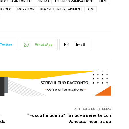
ARLOTTA ANTONELLI
CINEMA
FEDERICO ZAMPAGLIONE
FILM
URZOLO
MORRISON
PEGASUS ENTERTAINMENT
QMI
Twitter
WhatsApp
Email
ARTICOLO SUCCESSIVO
i
“Fosca Innocenti”: la nuova serie tv con
 dal
Vanessa Incontrada