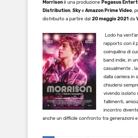
Morrison
è una produzione
Pegasus Enter
Distribution
,
Sky
e
Amazon Prime Video
, 
distribuito a partire dal
20 maggio 2021
da
Lodo ha vent’anni
rapporto con il p
coinquilina di c
band indie, in u
casualmente , la 
dalla carriera in
chiudersi sempre
vivendo isolato n
fallimenti, amici
incontro divente
anche un difficile confronto tra generazioni e