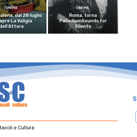
CINEMA
CINEMA
lena, dal 28 luglio
Roma, torna
iapre La Valigia
PalladiumSounds for
dell’Attore
Silents
S
tacoli e Cultura