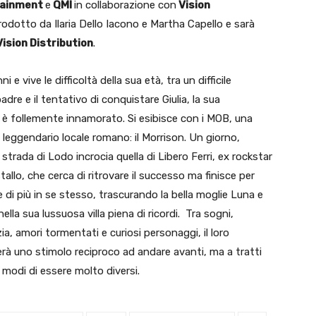
tainment
e
QMI
in collaborazione con
Vision
prodotto da Ilaria Dello Iacono e Martha Capello e sarà
Vision Distribution
.
 e vive le difficoltà della sua età, tra un difficile
adre e il tentativo di conquistare Giulia, la sua
ui è follemente innamorato. Si esibisce con i MOB, una
n leggendario locale romano: il Morrison. Un giorno,
strada di Lodo incrocia quella di Libero Ferri, ex rockstar
 stallo, che cerca di ritrovare il successo ma finisce per
 di più in se stesso, trascurando la bella moglie Luna e
ella sua lussuosa villa piena di ricordi. Tra sogni,
zia, amori tormentati e curiosi personaggi, il loro
rà uno stimolo reciproco ad andare avanti, ma a tratti
 modi di essere molto diversi.