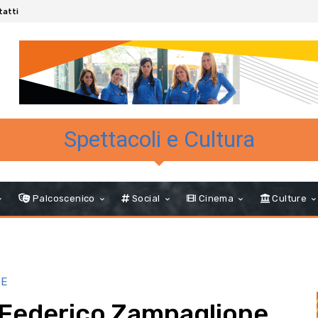
tatti
Spettacoli e Cultura
Palcoscenico
Social
Cinema
Culture
GE
di Federico Zampaglione