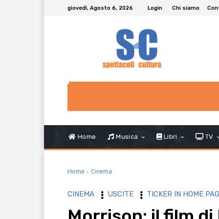
giovedì, Agosto 6, 2026
Login
Chi siamo
Con
Home
Musica
Libri
TV
Home
Cinema
CINEMA
USCITE
TICKER IN HOME PA
Morrison: il film 