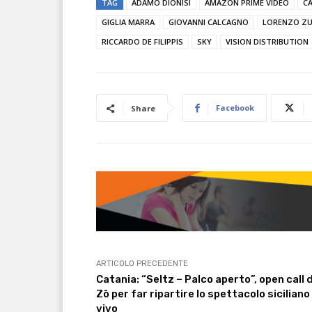
TAG
ADAMO DIONISI
AMAZON PRIME VIDEO
C
GIGLIA MARRA
GIOVANNI CALCAGNO
LORENZO Z
RICCARDO DE FILIPPIS
SKY
VISION DISTRIBUTION
Facebook
Share
ARTICOLO PRECEDENTE
Catania: “Seltz – Palco aperto”, open call d
Zō per far ripartire lo spettacolo siciliano
vivo