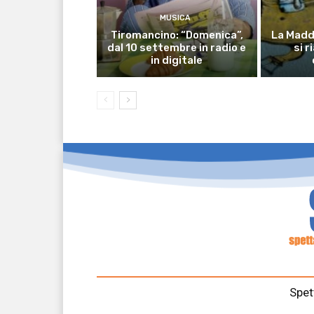
MUSICA
Tiromancino: “Domenica”,
La Madda
dal 10 settembre in radio e
si r
in digitale
Spet