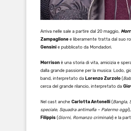
Arriva nelle sale a partire dal 20 maggio,
Morr
Zampaglione
e liberamente tratta dal suo 
Gensini
e pubblicato da Mondadori.
Morrison
è una storia di vita, amicizia e sp
dalla grande passione per la musica: Lodo, gi
band, interpretato da
Lorenzo Zurzolo
(
Bab
cerca del grande rilancio, interpretato da
Gio
Nel cast anche
Carlotta Antonelli
(
Bangla
,
speciale
,
Squadra antimafia – Palermo oggi
)
Filippis
(
Giorni
,
Romanzo criminale
) e la pa