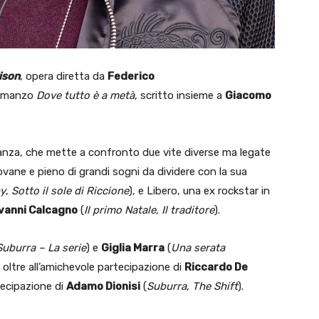
ison
, opera diretta da
Federico
romanzo
Dove tutto è a metà
, scritto insieme a
Giacomo
eranza, che mette a confronto due vite diverse ma legate
ovane e pieno di grandi sogni da dividere con la sua
y
,
Sotto il sole di Riccione
), e Libero, una ex rockstar in
vanni Calcagno
(
Il primo Natale
,
Il traditore
).
Suburra – La serie
) e
Giglia Marra
(
Una serata
, oltre all’amichevole partecipazione di
Riccardo De
rtecipazione di
Adamo Dionisi
(
Suburra
,
The Shift
).