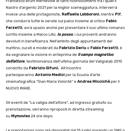
Francesco Bruni meritevole di tanti riconoscimenti tra i quali il
Nastro d’argento 2021 per la miglior sceneggiatura, interverrà
invece una delle protagoniste,
Raffaella Lebboroni
, mentre
Pif
,
che condurrà tutte le serate sul palco insieme al critico
Fabio
Ferzetti
, avrà spazio anche per presentare il suo ultimo romanzo
scritto insieme a Marco Lillo,
Io posso
, i cui proventi andranno
devoluti in beneficenza. Nell’ambito degli appuntamenti del
mattino, curati e moderati da
Fabrizio Deriu
e
Fabio Ferzetti
, è
da segnalare la visione in anteprima de
Il campo magnetico
dell’attore
,
testimonianza dell’ultima giornata del Valigialab 2015
condotto da
Fabrizio Gifuni.
All’incontro
parteciperanno
Antonio Medici
per la Scuola d’arte
cinematografica “Gian Maria Volonté” e
Andrea Miccichè
per il
NUOVO IMAIIE.
Gli eventi de “La valigia dell’attore”, ad ingresso gratuito su
prenotazione, verranno riproposti in diretta streaming
su
Mymovies
24 ore dopo.
Le prenotazioni sono già disponibili dal 15 luglio inviando un SMS o