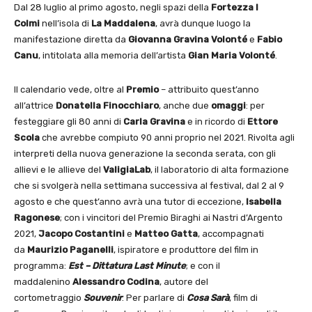
Dal 28 luglio al primo agosto, negli spazi della
Fortezza I
Colmi
nell’isola di
La Maddalena
, avrà dunque luogo la
manifestazione diretta da
Giovanna Gravina Volonté
e
Fabio
Canu
, intitolata alla memoria dell’artista
Gian Maria Volonté
.
Il calendario vede, oltre al
Premio
– attribuito quest’anno
all’attrice
Donatella Finocchiaro
, anche due
omaggi
: per
festeggiare gli 80 anni di
Carla Gravina
e in ricordo di
Ettore
Scola
che avrebbe compiuto 90 anni proprio nel 2021. Rivolta agli
interpreti della nuova generazione la seconda serata, con gli
allievi e le allieve del
ValigiaLab
, il laboratorio di alta formazione
che si svolgerà nella settimana successiva al festival, dal 2 al 9
agosto e che quest’anno avrà una tutor di eccezione,
Isabella
Ragonese
; con i vincitori del Premio Biraghi ai Nastri d’Argento
2021,
Jacopo Costantini
e
Matteo Gatta
, accompagnati
da
Maurizio Paganelli
, ispiratore e produttore del film in
programma:
Est – Dittatura Last Minute
; e con il
maddalenino
Alessandro Codina
, autore del
cortometraggio
Souvenir
. Per parlare di
Cosa Sarà
, film di