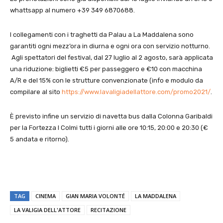
whattsapp al numero +39 349 6870688.
I collegamenti con i traghetti da Palau a La Maddalena sono
garantiti ogni mezz’ora in diurna e ogni ora con servizio notturno.
Agli spettatori del festival, dal 27 luglio al 2 agosto, sarà applicata
una riduzione: biglietti €5 per passeggero e €10 con macchina
A/R e del 15% con le strutture convenzionate (info e modulo da
compilare al sito
https://www.lavaligiadellattore.com/promo2021/
.
È previsto infine un servizio di navetta bus dalla Colonna Garibaldi
per la Fortezza I Colmi tutti i giorni alle ore 10:15, 20:00 e 20:30 (€
5 andata e ritorno).
TAG
CINEMA
GIAN MARIA VOLONTÉ
LA MADDALENA
LA VALIGIA DELL'ATTORE
RECITAZIONE