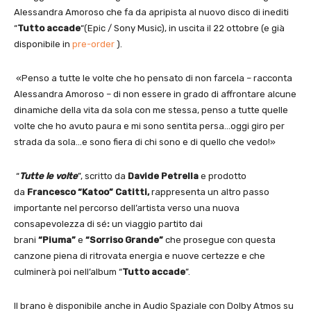
Alessandra Amoroso che fa da apripista al nuovo disco di inediti
“
Tutto accade
“(Epic / Sony Music), in uscita il 22 ottobre (e già
disponibile in
pre-order
).
«Penso a tutte le volte che ho pensato di non farcela – racconta
Alessandra Amoroso – di non essere in grado di affrontare alcune
dinamiche della vita da sola con me stessa, penso a tutte quelle
volte che ho avuto paura e mi sono sentita persa…oggi giro per
strada da sola…e sono fiera di chi sono e di quello che vedo!»
“
Tutte le volte
”, scritto da
Davide Petrella
e prodotto
da
Francesco “Katoo” Catitti,
rappresenta un altro passo
importante nel percorso dell’artista verso una nuova
consapevolezza di sé
:
un viaggio partito dai
brani
“Piuma”
e
“Sorriso Grande”
che prosegue con questa
canzone piena di ritrovata energia e nuove certezze e che
culminerà poi nell’album “
Tutto accade
”.
Il brano è disponibile anche
in Audio Spaziale con Dolby Atmos su