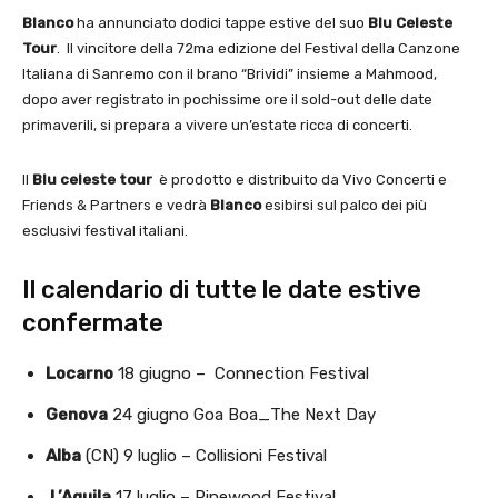
Blanco
ha annunciato dodici tappe estive del suo
Blu Celeste
Tour
. Il vincitore della 72ma edizione del Festival della Canzone
Italiana di Sanremo con il brano “Brividi” insieme a Mahmood,
dopo aver registrato in pochissime ore il sold-out delle date
primaverili, si prepara a vivere un’estate ricca di concerti.
Il
Blu celeste tour
è prodotto e distribuito da Vivo Concerti e
Friends & Partners e vedrà
Blanco
esibirsi sul palco dei più
esclusivi festival italiani.
Il calendario di tutte le date estive
confermate
Locarno
18 giugno – Connection Festival
Genova
24 giugno Goa Boa_The Next Day
Alba
(CN) 9 luglio – Collisioni Festival
L’Aquila
17 luglio – Pinewood Festival