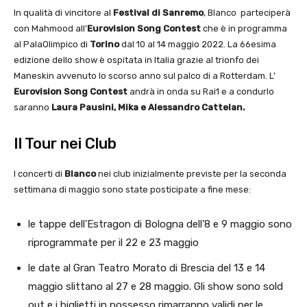
In qualità di vincitore al
Festival di Sanremo
, Blanco parteciperà
con Mahmood all’
Eurovision Song Contest
che è in programma
al PalaOlimpico di
Torino
dal 10 al 14 maggio 2022. La 66esima
edizione dello show è ospitata in Italia grazie al trionfo dei
Maneskin avvenuto lo scorso anno sul palco di a Rotterdam. L’
Eurovision Song Contest
andrà in onda su Rai1 e a condurlo
saranno
Laura Pausini, Mika e Alessandro Cattelan.
Il Tour nei Club
I concerti di
Blanco
nei club inizialmente previste per la seconda
settimana di maggio sono state posticipate a fine mese:
le tappe dell’Estragon di Bologna dell’8 e 9 maggio sono
riprogrammate per il 22 e 23 maggio
le date al Gran Teatro Morato di Brescia del 13 e 14
maggio slittano al 27 e 28 maggio. Gli show sono sold
out e i biglietti in possesso rimarranno validi per le