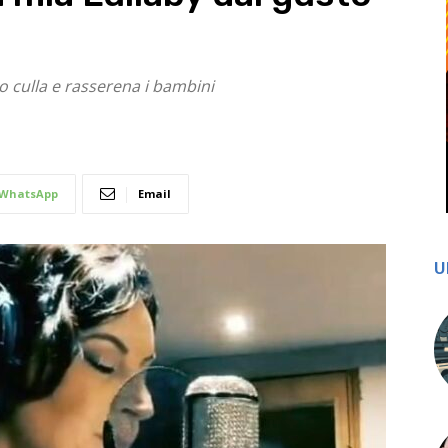
nto culla e rasserena i bambini
WhatsApp
Email
U