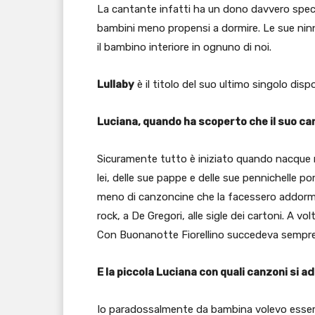
La cantante infatti ha un dono davvero speci
bambini meno propensi a dormire. Le sue nin
il bambino interiore in ognuno di noi.
Lullaby
è il titolo del suo ultimo singolo dispo
Luciana, quando ha scoperto che il suo can
Sicuramente tutto è iniziato quando nacque m
lei, delle sue pappe e delle sue pennichelle po
meno di canzoncine che la facessero addorme
rock, a De Gregori, alle sigle dei cartoni. A 
Con Buonanotte Fiorellino succedeva sempr
E la piccola Luciana con quali canzoni si
Io paradossalmente da bambina volevo essere