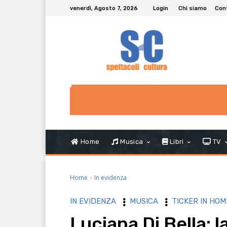
venerdì, Agosto 7, 2026
Login
Chi siamo
Con
Home
Musica
Libri
TV
Home
In evidenza
IN EVIDENZA
MUSICA
TICKER IN HOM
Luciana Di Bella: l