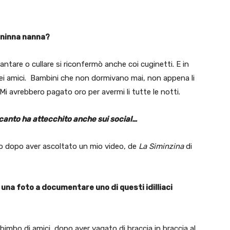
 ninna nanna?
ntare o cullare si riconfermò anche coi cuginetti. E in
 miei amici. Bambini che non dormivano mai, non appena li
i avrebbero pagato oro per avermi li tutte le notti.
 canto ha attecchito anche sui social…
o dopo aver ascoltato un mio video, de
La Siminzina
di
e una foto a documentare uno di questi idilliaci
 bimbo di amici, dopo aver vagato di braccia in braccia al