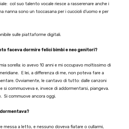
ale: col suo talento vocale riesce a rasserenare anche i
na nanna sono un toccasana per i cuccioli d’uomo e per
nibile sulle piattaforme digitali.
to faceva dormire felici bimbi e neo genitori?
ia sorella: io avevo 10 anni e mi occupavo moltissimo di
meridiane. E lei, a differenza di me, non poteva fare a
ntare. Ovviamente, le cantavo di tutto: dalle canzoni
volte si commuoveva e, invece di addormentarsi, piangeva.
e. Si commuove ancora oggi.
 addormentava?
 messa a letto, e nessuno doveva fiatare o cullarmi,