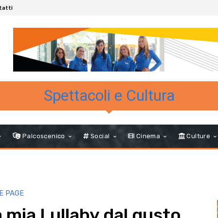
tatti
Spettacoli e Cultura
Palcoscenico
Social
Cinema
Culture
E PAGE
a mia Lullaby dal gusto