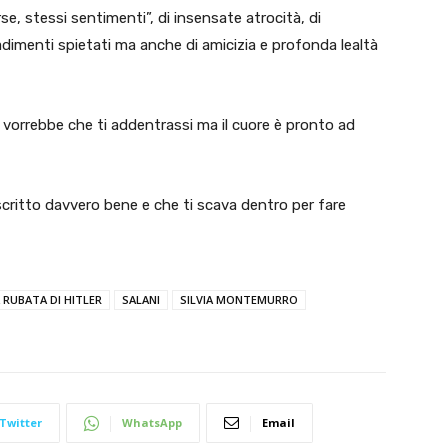
rse, stessi sentimenti”, di insensate atrocità, di
imenti spietati ma anche di amicizia e profonda lealtà
i vorrebbe che ti addentrassi ma il cuore è pronto ad
critto davvero bene e che ti scava dentro per fare
RUBATA DI HITLER
SALANI
SILVIA MONTEMURRO
Twitter
WhatsApp
Email