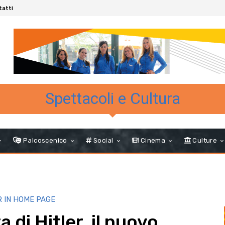
tatti
Spettacoli e Cultura
Palcoscenico
Social
Cinema
Culture
R IN HOME PAGE
 di Hitler, il nuovo