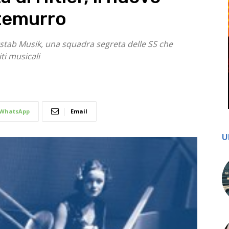
ntemurro
stab Musik, una squadra segreta delle SS che
ti musicali
WhatsApp
Email
U