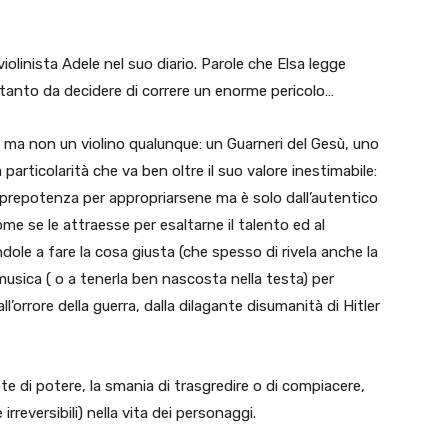
iolinista Adele nel suo diario. Parole che Elsa legge
anto da decidere di correre un enorme pericolo…
no, ma non un violino qualunque: un Guarneri del Gesù, uno
articolarità che va ben oltre il suo valore inestimabile:
 prepotenza per appropriarsene ma è solo dall’autentico
me se le attraesse per esaltarne il talento ed al
dole a fare la cosa giusta (che spesso di rivela anche la
a musica ( o a tenerla ben nascosta nella testa) per
ll’orrore della guerra, dalla dilagante disumanità di Hitler
 sete di potere, la smania di trasgredire o di compiacere,
reversibili) nella vita dei personaggi.