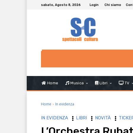
sabato, Agosto 8, 2026
Login
Chi siamo
Con
Home
Musica
Libri
TV
Home
In evidenza
IN EVIDENZA
LIBRI
NOVITÀ
TICKE
L’Orchestra Rubata