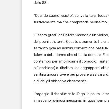
delle SS.
“Quando suono, esisto”, scrive la talentuosa v
furtivamente ma che comprende benissimo, t
Il “sacro graal” dell’intera vicenda è un violi
dei pochi esistenti. Questo strumento ha una p
fa tanto gola ad uomini convinti che basti la
talento delle donne che si lascia domare. È co
contempo per amplificarne il coraggio, aiutan
più rischiosa) a ribellarsi, ad aggrapparsi all
sentirsi ancora vive e per provare a salvarsi da
e di chi gli obbediva ciecamente.
L’orgoglio, il risentimento, l’ego, la paura, la
innescano rovinosi meccanismi (quasi sempre ir